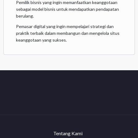
Pemilik bisnis yang ingin memanfaatkan keanggotaan
sebagai model bisnis untuk mendapatkan pendapatan
berulang.
Pemasar digital yang ingin mempelajari strategi dan
praktik terbaik dalam membangun dan mengelola situs
keanggotaan yang sukses.
Tentang Kami