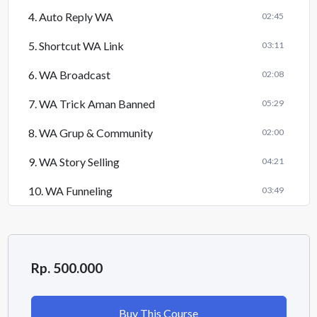
4. Auto Reply WA
02:45
5. Shortcut WA Link
03:11
6. WA Broadcast
02:08
7. WA Trick Aman Banned
05:29
8. WA Grup & Community
02:00
9. WA Story Selling
04:21
10. WA Funneling
03:49
Rp. 500.000
Buy This Course